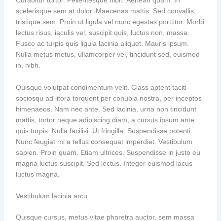
Curabitur tortor. Pellentesque nibh. Aenean quam. In
scelerisque sem at dolor. Maecenas mattis. Sed convallis
tristique sem. Proin ut ligula vel nunc egestas porttitor. Morbi
lectus risus, iaculis vel, suscipit quis, luctus non, massa.
Fusce ac turpis quis ligula lacinia aliquet. Mauris ipsum.
Nulla metus metus, ullamcorper vel, tincidunt sed, euismod
in, nibh.
Quisque volutpat condimentum velit. Class aptent taciti
sociosqu ad litora torquent per conubia nostra, per inceptos
himenaeos. Nam nec ante. Sed lacinia, urna non tincidunt
mattis, tortor neque adipiscing diam, a cursus ipsum ante
quis turpis. Nulla facilisi. Ut fringilla. Suspendisse potenti.
Nunc feugiat mi a tellus consequat imperdiet. Vestibulum
sapien. Proin quam. Etiam ultrices. Suspendisse in justo eu
magna luctus suscipit. Sed lectus. Integer euismod lacus
luctus magna.
Vestibulum lacinia arcu
Quisque cursus, metus vitae pharetra auctor, sem massa